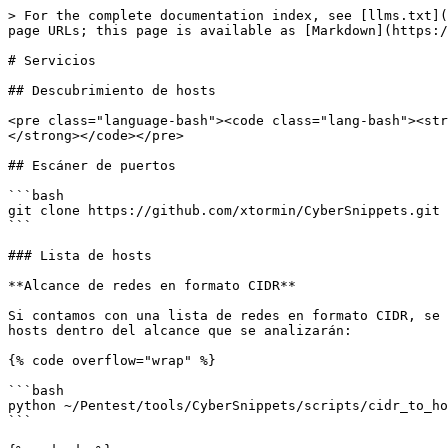
> For the complete documentation index, see [llms.txt](
page URLs; this page is available as [Markdown](https:/
# Servicios

## Descubrimiento de hosts

<pre class="language-bash"><code class="lang-bash"><str
</strong></code></pre>

## Escáner de puertos

```bash

git clone https://github.com/xtormin/CyberSnippets.git

```

### Lista de hosts

**Alcance de redes en formato CIDR**

Si contamos con una lista de redes en formato CIDR, se 
hosts dentro del alcance que se analizarán:

{% code overflow="wrap" %}

```bash

python ~/Pentest/tools/CyberSnippets/scripts/cidr_to_ho
```
