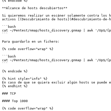
{% endcode %}

**Alcance de hosts descubiertos**

Si quieremos realizar un escáner solamente contra los h
activos [(Descubrimiento de hosts](#descubrimiento-de-h
```bash

cat ~/Pentest/nmap/hosts_discovery.gnmap | awk '/Up$/{p
```

Para guardarlo en un fichero:

{% code overflow="wrap" %}

```bash

cat ~/Pentest/nmap/hosts_discovery.gnmap | awk '/Up$/{p
```

{% endcode %}

{% hint style="info" %}

En caso de que se quiera excluir algún hosts se puede e
{% endhint %}

### TCP

#### Top 1000

{% code overflow="wrap" %}
