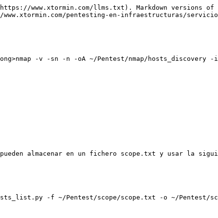
https://www.xtormin.com/llms.txt). Markdown versions of 
/www.xtormin.com/pentesting-en-infraestructuras/servicio
ong>nmap -v -sn -n -oA ~/Pentest/nmap/hosts_discovery -i
pueden almacenar en un fichero scope.txt y usar la sigui
sts_list.py -f ~/Pentest/scope/scope.txt -o ~/Pentest/sc