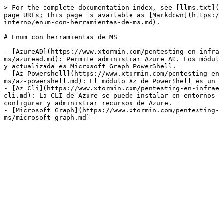
> For the complete documentation index, see [llms.txt](
page URLs; this page is available as [Markdown](https:/
interno/enum-con-herramientas-de-ms.md).

# Enum con herramientas de MS

- [AzureAD](https://www.xtormin.com/pentesting-en-infra
ms/azuread.md): Permite administrar Azure AD. Los módul
y actualizada es Microsoft Graph PowerShell.

- [Az Powershell](https://www.xtormin.com/pentesting-en
ms/az-powershell.md): El módulo Az de PowerShell es un 
- [Az Cli](https://www.xtormin.com/pentesting-en-infrae
cli.md): La CLI de Azure se puede instalar en entornos 
configurar y administrar recursos de Azure.

- [Microsoft Graph](https://www.xtormin.com/pentesting-