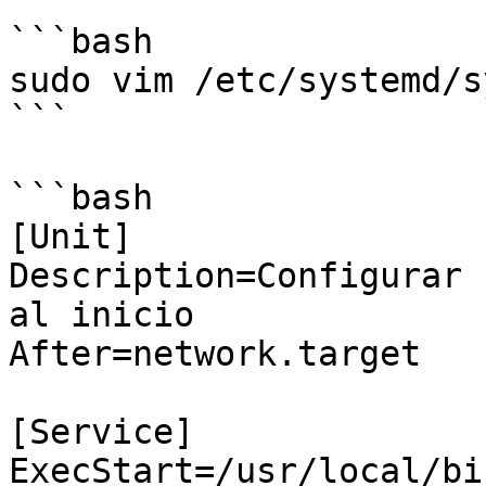
```bash

sudo vim /etc/systemd/s
```

```bash

[Unit]

Description=Configurar 
al inicio

After=network.target

[Service]

ExecStart=/usr/local/bi