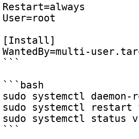
Restart=always

User=root

[Install]

WantedBy=multi-user.targ
```

```bash

sudo systemctl daemon-r
sudo systemctl restart 
sudo systemctl status v