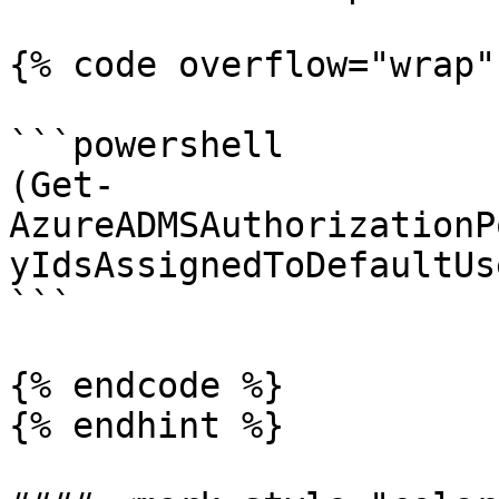
{% code overflow="wrap" 
```powershell

(Get-
AzureADMSAuthorizationP
yIdsAssignedToDefaultUs
```

{% endcode %}

{% endhint %}
