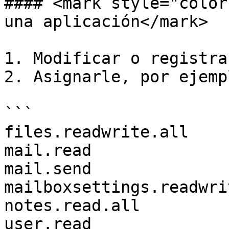
#### <mark style="color
una aplicación</mark>

1. Modificar o registra
2. Asignarle, por ejemp
```

files.readwrite.all

mail.read

mail.send

mailboxsettings.readwrit
notes.read.all

user.read
