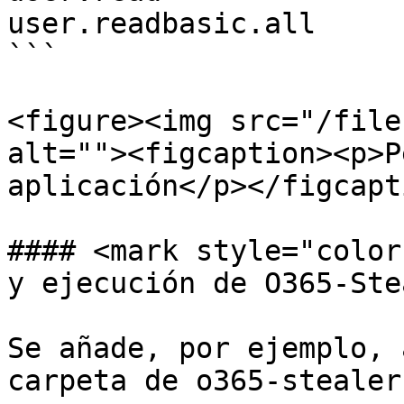
user.readbasic.all

```

<figure><img src="/file
alt=""><figcaption><p>P
aplicación</p></figcapt
#### <mark style="color
y ejecución de O365-Ste
Se añade, por ejemplo, 
carpeta de o365-stealer