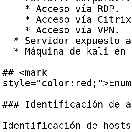
    * Acceso vía RDP.

    * Acceso vía Citrix.

    * Acceso vía VPN.

  * Servidor expuesto al perímetro comprometido.

  * Máquina de kali en la red.

## <mark 
style="color:red;">Enum
### Identificación de a
Identificación de hosts