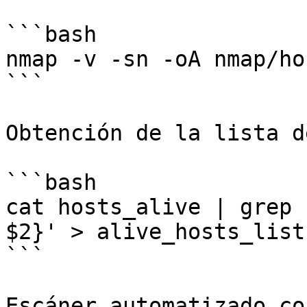
```bash

nmap -v -sn -oA nmap/ho
```

Obtención de la lista d
```bash

cat hosts_alive | grep 
$2}' > alive_hosts_list.
```

Escáner automatizado co