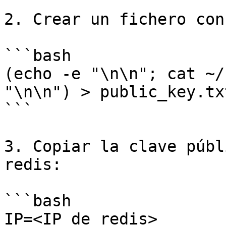
2. Crear un fichero con
```bash

(echo -e "\n\n"; cat ~/
"\n\n") > public_key.txt
```

3. Copiar la clave públ
redis:

```bash

IP=<IP de redis>
