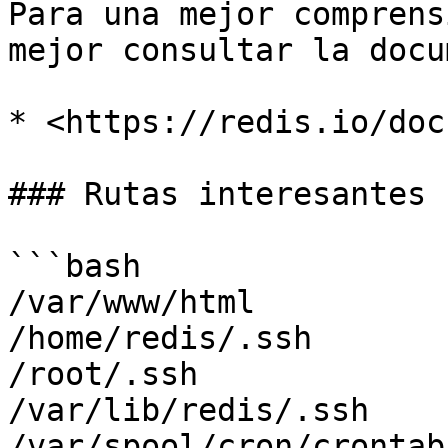
Para una mejor comprens
mejor consultar la docu
* <https://redis.io/doc
### Rutas interesantes

```bash

/var/www/html

/home/redis/.ssh

/root/.ssh

/var/lib/redis/.ssh

/var/spool/cron/crontabs