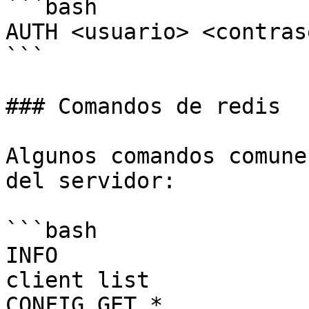
```bash

AUTH <usuario> <contrase
```

### Comandos de redis

Algunos comandos comune
del servidor:

```bash

INFO

client list

CONFIG GET *
