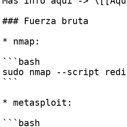
Más info aquí -> \[[Aqu
### Fuerza bruta

* nmap:

```bash

sudo nmap --script redi
```

* metasploit:

```bash
