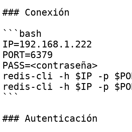
### Conexión

```bash

IP=192.168.1.222

PORT=6379

PASS=<contraseña>

redis-cli -h $IP -p $POR
redis-cli -h $IP -p $PO
```

### Autenticación
