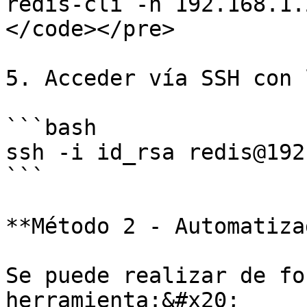
redis-cli -h 192.168.1.
</code></pre>

5. Acceder vía SSH con 
```bash

ssh -i id_rsa redis@192
```

**Método 2 - Automatizad
Se puede realizar de fo
herramienta:&#x20;
