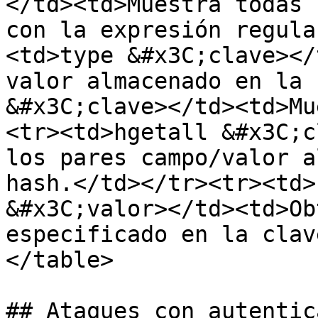
</td><td>Muestra todas 
con la expresión regula
<td>type &#x3C;clave></
valor almacenado en la 
&#x3C;clave></td><td>Mu
<tr><td>hgetall &#x3C;c
los pares campo/valor a
hash.</td></tr><tr><td>
&#x3C;valor></td><td>Ob
especificado en la clav
</table>

## Ataques con autentic