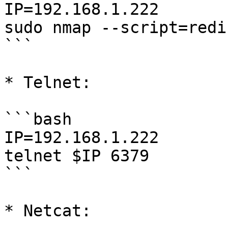
IP=192.168.1.222

sudo nmap --script=redi
```

* Telnet:

```bash

IP=192.168.1.222

telnet $IP 6379

```

* Netcat:
