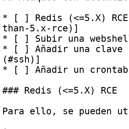
* [ ] Redis (<=5.X) RCE
than-5.x-rce)]

* [ ] Subir una webshel
* [ ] Añadir una clave 
(#ssh)]

* [ ] Añadir un crontab
### Redis (<=5.X) RCE

Para ello, se pueden ut