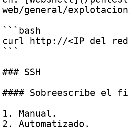
web/general/explotacion
```bash

curl http://<IP del red
```

### SSH

#### Sobreescribe el fi
1. Manual.

2. Automatizado.
