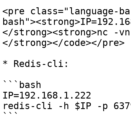
<pre class="language-ba
bash"><strong>IP=192.16
</strong><strong>nc -vn
</strong></code></pre>

* Redis-cli:

```bash

IP=192.168.1.222

redis-cli -h $IP -p 6379
```
