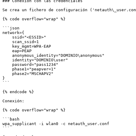
### Conexión con las credenciales

Se crea un fichero de configuración ('netauth\_user.con
{% code overflow="wrap" %}

```json

network={

    ssid="<ESSID>"

    scan_ssid=1

    key_mgmt=WPA-EAP

    eap=PEAP

    anonymous_identity="DOMINIO\anonymous"

    identity="DOMINIO\user"

    password="pass1234"

    phase1="peapver=1"

    phase2="MSCHAPV2"

}

```

{% endcode %}

Conexión:

{% code overflow="wrap" %}

```bash

wpa_supplicant -i wlan0 -c netauth_user.conf

```
