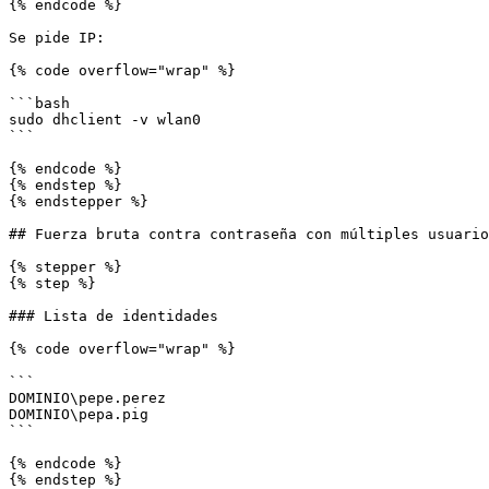
{% endcode %}

Se pide IP:

{% code overflow="wrap" %}

```bash

sudo dhclient -v wlan0

```

{% endcode %}

{% endstep %}

{% endstepper %}

## Fuerza bruta contra contraseña con múltiples usuario
{% stepper %}

{% step %}

### Lista de identidades

{% code overflow="wrap" %}

```

DOMINIO\pepe.perez

DOMINIO\pepa.pig

```

{% endcode %}

{% endstep %}
