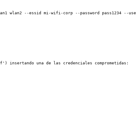
an1 wlan2 --essid mi-wifi-corp --password pass1234 --use
f') insertando una de las credenciales comprometidas:
