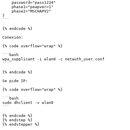
    password="pass1234"

    phase1="peapver=1"

    phase2="MSCHAPV2"

}

```

{% endcode %}

Conexión:

{% code overflow="wrap" %}

```bash

wpa_supplicant -i wlan0 -c netauth_user.conf

```

{% endcode %}

Se pide IP:

{% code overflow="wrap" %}

```bash

sudo dhclient -v wlan0

```

{% endcode %}

{% endstep %}

{% endstepper %}
