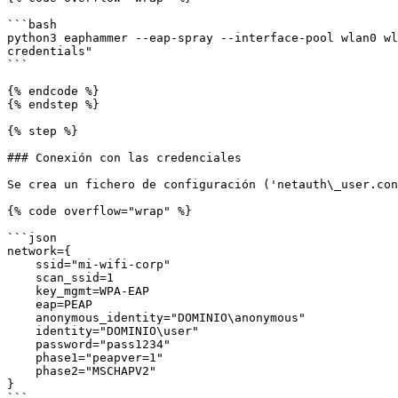
```bash

python3 eaphammer --eap-spray --interface-pool wlan0 wl
credentials"

```

{% endcode %}

{% endstep %}

{% step %}

### Conexión con las credenciales

Se crea un fichero de configuración ('netauth\_user.con
{% code overflow="wrap" %}

```json

network={

    ssid="mi-wifi-corp"

    scan_ssid=1

    key_mgmt=WPA-EAP

    eap=PEAP

    anonymous_identity="DOMINIO\anonymous"

    identity="DOMINIO\user"

    password="pass1234"

    phase1="peapver=1"

    phase2="MSCHAPV2"

}

```
