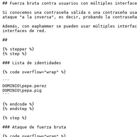
## Fuerza bruta contra usuarios con múltiples interface
Si conocemos una contraseña válida o una contraseña usa
ataque "a la inversa", es decir, probando la contraseña
Además, con eaphammer se pueden usar múltiples interfac
interfaces de red.

##

{% stepper %}

{% step %}

### Lista de identidades

{% code overflow="wrap" %}

```

DOMINIO\pepe.perez

DOMINIO\pepa.pig

```

{% endcode %}

{% endstep %}

{% step %}

### Ataque de fuerza bruta

{% code overflow="wrap" %}
