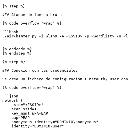
{% step %}

### Ataque de fuerza bruta

{% code overflow="wrap" %}

```bash

./air-hammer.py -i wlan0 -e <ESSID> -p <wordlist> -u <l
```

{% endcode %}

{% endstep %}

{% step %}

### Conexión con las credenciales

Se crea un fichero de configuración ('netauth\_user.con
{% code overflow="wrap" %}

```json

network={

    ssid="<ESSID>"

    scan_ssid=1

    key_mgmt=WPA-EAP

    eap=PEAP

    anonymous_identity="DOMINIO\anonymous"

    identity="DOMINIO\user"
