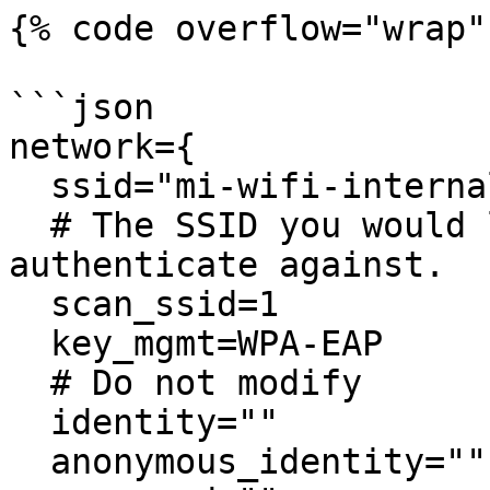
{% code overflow="wrap" 
```json

network={

  ssid="mi-wifi-internal"

  # The SSID you would like to relay and 
authenticate against. 

  scan_ssid=1

  key_mgmt=WPA-EAP

  # Do not modify

  identity=""

  anonymous_identity=""
