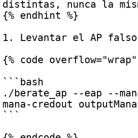
distintas, nunca la mism
{% endhint %}

1. Levantar el AP falso:
{% code overflow="wrap" 
```bash

./berate_ap --eap --man
mana-credout outputMana
```

{% endcode %}
