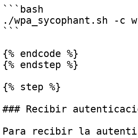
```bash

./wpa_sycophant.sh -c w
```

{% endcode %}

{% endstep %}

{% step %}

### Recibir autenticació
Para recibir la autenti