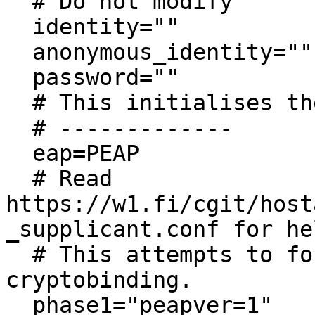
  # Do not modify

  identity=""

  anonymous_identity=""

  password=""

  # This initialises the variables for me.

  # -------------

  eap=PEAP

  # Read 
https://w1.fi/cgit/host
_supplicant.conf for he
  # This attempts to force the client not use 
cryptobinding. 

  phase1="peapver=1"
