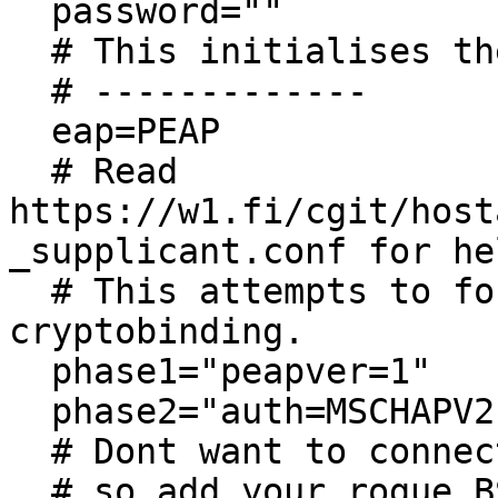
  password=""

  # This initialises the variables for me.

  # -------------

  eap=PEAP

  # Read 
https://w1.fi/cgit/host
_supplicant.conf for he
  # This attempts to force the client not use 
cryptobinding. 

  phase1="peapver=1"

  phase2="auth=MSCHAPV2"

  # Dont want to connect back to ourselves,

  # so add your rogue BSSID here.
