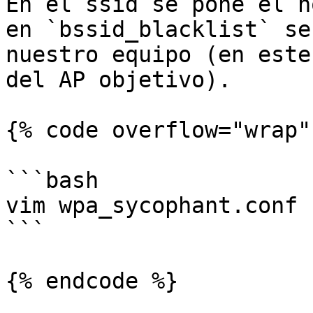
En el ssid se pone el n
en `bssid_blacklist` se
nuestro equipo (en este
del AP objetivo).

{% code overflow="wrap" 
```bash

vim wpa_sycophant.conf

```

{% endcode %}
