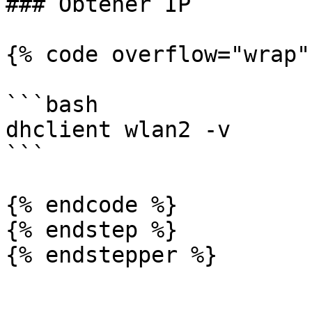
### Obtener IP

{% code overflow="wrap" 
```bash

dhclient wlan2 -v

```

{% endcode %}

{% endstep %}
