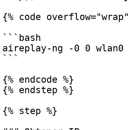
{% code overflow="wrap" 
```bash

aireplay-ng -0 0 wlan0 
```

{% endcode %}

{% endstep %}

{% step %}
