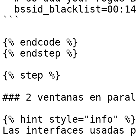
  bssid_blacklist=00:14:22:01:23:45

```

{% endcode %}

{% endstep %}

{% step %}

### 2 ventanas en parale
{% hint style="info" %}

Las interfaces usadas p