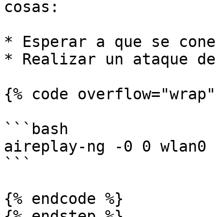
cosas:

* Esperar a que se cone
* Realizar un ataque de
{% code overflow="wrap" 
```bash

aireplay-ng -0 0 wlan0 
```

{% endcode %}

{% endstep %}
