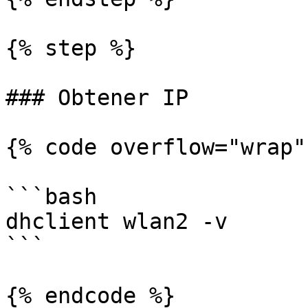
{% step %}

### Obtener IP

{% code overflow="wrap" 
```bash

dhclient wlan2 -v

```

{% endcode %}
