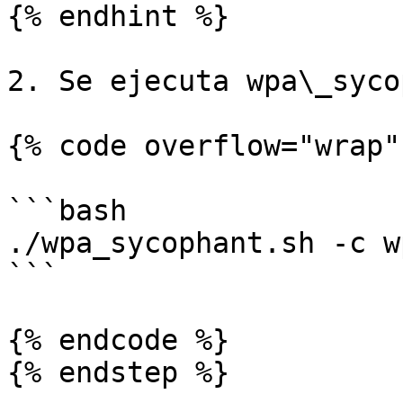
{% endhint %}

2. Se ejecuta wpa\_syco
{% code overflow="wrap" 
```bash

./wpa_sycophant.sh -c w
```

{% endcode %}

{% endstep %}
