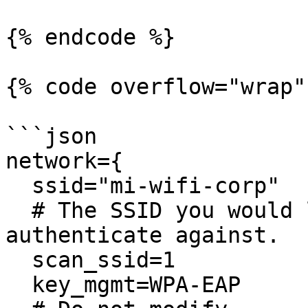
{% endcode %}

{% code overflow="wrap" 
```json

network={

  ssid="mi-wifi-corp"

  # The SSID you would like to relay and 
authenticate against. 

  scan_ssid=1

  key_mgmt=WPA-EAP
