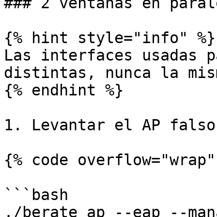
### 2 ventanas en parale
{% hint style="info" %}

Las interfaces usadas p
distintas, nunca la mism
{% endhint %}

1. Levantar el AP falso:
{% code overflow="wrap" 
```bash

./berate_ap --eap --man