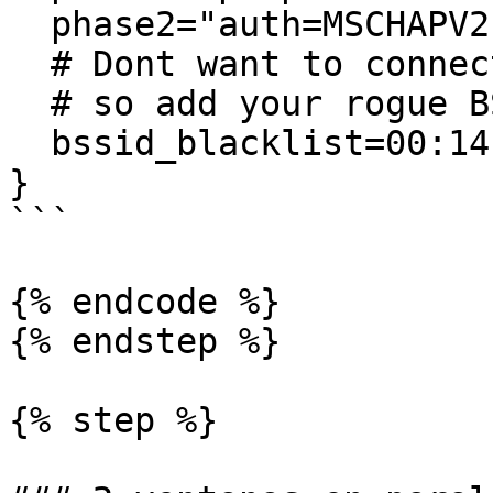
  phase2="auth=MSCHAPV2"

  # Dont want to connect back to ourselves,

  # so add your rogue BSSID here.

  bssid_blacklist=00:14:22:01:23:45

}

```

{% endcode %}

{% endstep %}

{% step %}
