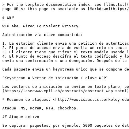
> For the complete documentation index, see [llms.txt](
page URLs; this page is available as [Markdown](https:/
# WEP

WEP aka. Wired Equivalent Privacy.

Autenticación vía clave compartida:

1. La estación cliente envía una petición de autenticac
2. El punto de acceso envía de vuelta un reto en texto 
3. El cliente tiene que cifrar el texto modelo usando l
4. El Punto de Acceso descifra el texto codificado y lo
envía una confirmación o una denegación. Después de la 
Cada paquete envía un keystream único que se compone de
`Keystream = Vector de iniciación + clave WEP`

Los vectores de iniciación se envían en texto plano, po
(https://lasecwww.epfl.ch/abstracts/abstract_wep.shtml)
* Resumen de ataques: <http://www.isaac.cs.berkeley.edu
Ataque FMS, KoreK, PTW, chopchop.

## Ataque activo

Se capturan paquetes, por ejemplo, 5000 paquetes de dat