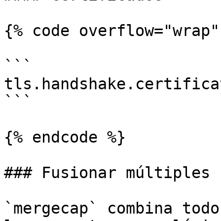
{% code overflow="wrap" 
```

tls.handshake.certificat
```

{% endcode %}

### Fusionar múltiples 
`mergecap` combina todo