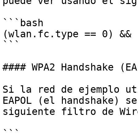
puede ver usando el sig
```bash

(wlan.fc.type == 0) && 
```

#### WPA2 Handshake (EAP
Si la red de ejemplo ut
EAPOL (el handshake) se
siguiente filtro de Wir
```
