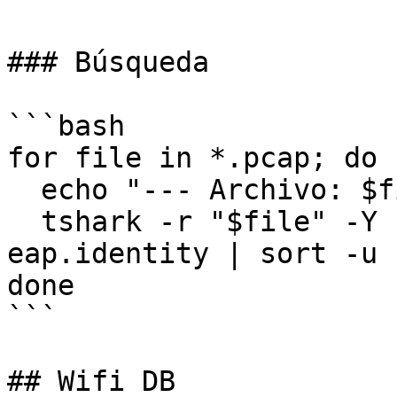
### Búsqueda

```bash

for file in *.pcap; do

  echo "--- Archivo: $file ---"

  tshark -r "$file" -Y "eap.identity" -T fields -e 
eap.identity | sort -u

done

```

## Wifi DB
