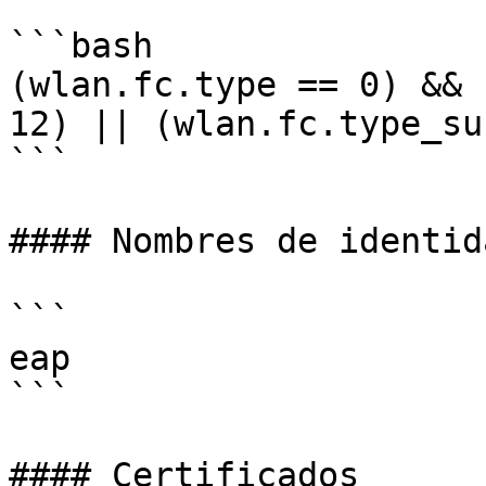
```bash

(wlan.fc.type == 0) && 
12) || (wlan.fc.type_su
```

#### Nombres de identida
```

eap

```

#### Certificados
