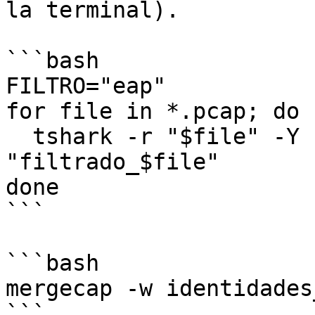
la terminal).

```bash

FILTRO="eap"

for file in *.pcap; do

  tshark -r "$file" -Y "$FILTRO" -w 
"filtrado_$file"

done

```

```bash

mergecap -w identidades
```
